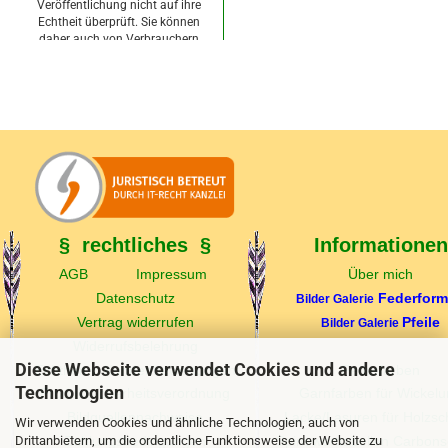
Veröffentlichung nicht auf ihre
Echtheit überprüft. Sie können
daher auch von Verbrauchern
stammen, die die bewerteten
Produkte tatsächlich gar nicht
erworben/genutzt haben.
ab 11,30 EUR
§ rechtliches §
Informationen
AGB
Impressum
Über mich
Datenschutz
Federfor
Bilder Galerie
Vertrag widerrufen
Pfeile
Bilder Galerie
Widerrufsbelehrung
Diese Webseite verwendet Cookies und andere
Echtheit v. Kundenbewertungen
Federfarben
Technologien
Produktsicherheitsverordnung
Garnfarben für Wickel
Bildquellennachweise
Lacke/Lasuren für Holzsc
Wir verwenden Cookies und ähnliche Technologien, auch von
Drittanbietern, um die ordentliche Funktionsweise der Website zu
Zahlungsbedingungen
Spinewerttabellen Carbons