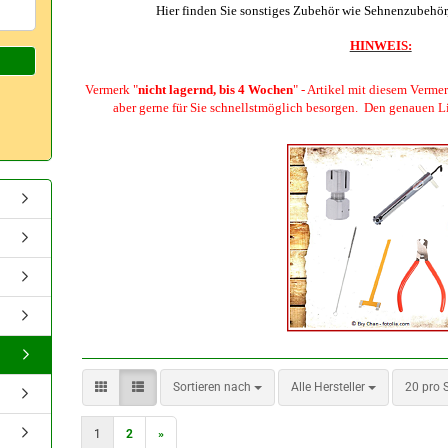
Hier finden Sie sonstiges Zubehör wie Sehnenzubehör, 
HINWEIS:
Vermerk "
nicht lagernd, bis 4 Wochen
" - Artikel mit diesem Verme
aber gerne für Sie schnellstmöglich besorgen. Den genauen L
Sortieren nach
pro Seit
Sortieren nach
Alle Hersteller
20 pro S
1
2
»