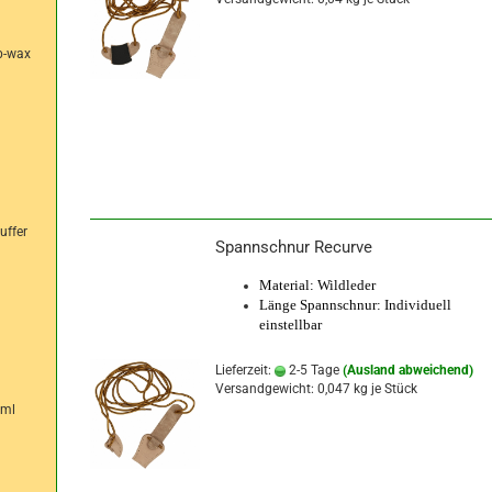
b-wax
uffer
Spannschnur Recurve
Material: Wildleder
Länge Spannschnur: Individuell
einstellbar
Lieferzeit:
2-5 Tage
(Ausland abweichend)
Versandgewicht:
0,047
kg je Stück
 ml