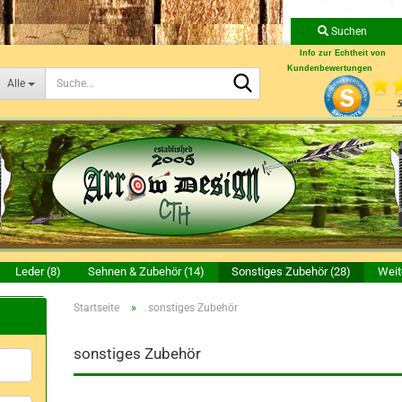
Suchen
Info zur Echtheit von
Kundenbewertungen
Suche...
Alle
Leder (8)
Sehnen & Zubehör (14)
Sonstiges Zubehör (28)
Weit
Startseite
»
sonstiges Zubehör
sonstiges Zubehör