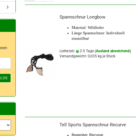
Spannschnur Longbow
Material: Wildleder
Länge Spannschnur: Individuell
einstellba
r
serem
Lieferzeit:
2-5 Tage
(Ausland abweichend)
Versandgewicht:
0,035
kg je Stück
LOS
Tell Sports Spannschnur Recurve
Bogentyp: Recurve