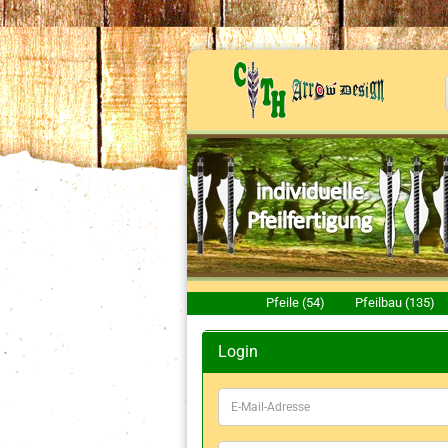
Pfeile (54)
Pfeilbau (135)
Login
E-
Mail-
Adresse