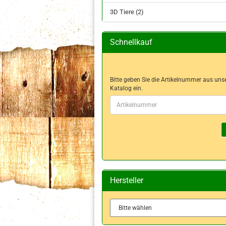
3D Tiere (2)
Schnellkauf
BITTE
Bitte geben Sie die Artikelnummer aus un
GEBEN
Katalog ein.
SIE
DIE
ARTIKELNUMMER
AUS
UNSEREM
KATALOG
EIN.
Hersteller