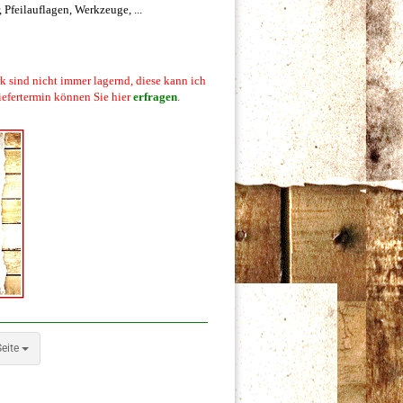
Pfeilauflagen, Werkzeuge, ...
rk sind nicht immer lagernd, diese kann ich
iefertermin können Sie hier
erfragen
.
e
eite