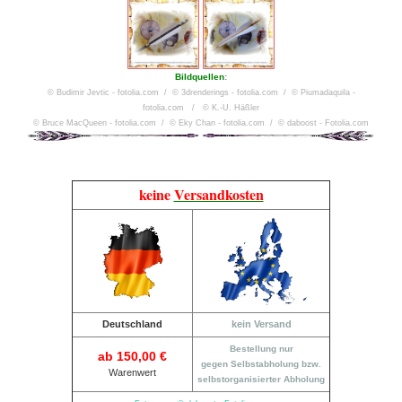
Bildquellen
:
© Budimir Jevtic - fotolia.com / © 3drenderings - fotolia.com / © Piumadaquila -
fotolia.com / © K.-U. Häßler
© Bruce MacQueen - fotolia.com / © Eky Chan - fotolia.com / © daboost - Fotolia.com
keine
Versandkosten
Deutschland
kein Versand
Bestellung nur
ab 150,00 €
gegen Selbstabholung bzw.
Warenwert
selbstorganisierter Abholung