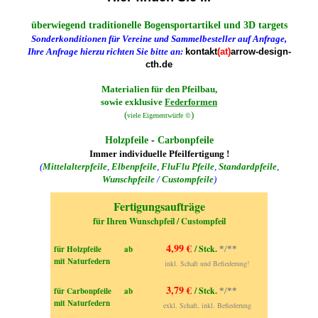
überwiegend traditionelle Bogensportartikel und 3D targets
Sonderkonditionen für
Vereine und Sammelbesteller auf Anfrage,
Ihre Anfrage hierzu richten Sie bitte an:
kontakt
(at)
arrow-design-
cth.de
Materialien für den
Pfeilbau
,
sowie
exklusive
Federformen
(
)
viele Eigenentwürfe
©
Holzpfeile
-
Carbonpfeile
Immer individuelle Pfeilfertigung !
(
Mittelalterpfeile
,
Elbenpfeile
,
FluFlu Pfeile
,
Standardpfeile
,
Wunschpfeile
/
Custompfeile
)
Fertigungsaufträge
für Ihren Wunschpfeil / Custompfeil
4,99 €
/ Stck.
für Holzpfeile
ab
*/**
mit Naturfedern
inkl. Schaft und Befiederung!
3,79 €
/ Stck.
für Carbonpfeile
ab
*/**
mit Naturfedern
exkl. Schaft, inkl. Befiederung