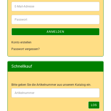
E-
Mail-
Adresse
Passwort
ANMELDEN
Konto erstellen
Passwort vergessen?
Schnellkauf
BITTE
Bitte geben Sie die Artikelnummer aus unserem Katalog ein.
GEBEN
SIE
DIE
ARTIKELNUMMER
LOS
AUS
UNSEREM