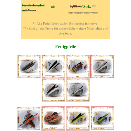
für Carbonpfeil
1,99 €
/ Stck.
ab
**
mit Vanes
exkl. Schaft, exkl. Vanes
*)
Alle Federfarben außer Bronzepute inklusive.
**) Zuzügl. der Preise für ausgewählte weitere Materialien und
Attribute.
Fertigpfeile