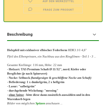
AUF DEN MERKZETTEL
FRAGE ZUM PRODUKT
Beschreibung
Holzpfeil mit exklusiver elbischer Federform
HDR3.1© 4,6"
Pfeil des Elbenprinzen, ein Nachbau aus den Ringfilmen - Teil 1 - 3 ...
Gesamte Kiellänge: 116 mm, Höhe: 22 mm
- Holzart: TAS Premium Schaft Ø 11/32", nord. Kiefer oder
Bergfichte (je nach Spinewert)
- Nocke: Selfnock
(handgesägte & geschliffene Nocke am Schaft)
- Befiederung: 1 x dunkelgrün, 2 x hellgrün
- Lasur: "salbeigrün"
- durchgehende Wickelung: "messing"
-
ohne Spitze
- bitte diese dann zusätzlich auswählen und in den
Warenkorb legen
Bilder
von möglichen
Spitzen
anschauen ...