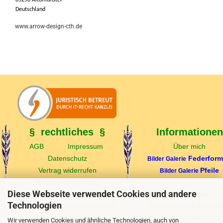
85250 Altomünster
Deutschland
www.arrow-design-cth.de
§ rechtliches §
Informationen
AGB
Impressum
Über mich
Datenschutz
Federfor
Bilder Galerie
Vertrag widerrufen
Pfeile
Bilder Galerie
Widerrufsbelehrung
Diese Webseite verwendet Cookies und andere
Echtheit v. Kundenbewertungen
Federfarben
Technologien
Produktsicherheitsverordnung
Garnfarben für Wickel
Bildquellennachweise
Lacke/Lasuren für Holzsc
Wir verwenden Cookies und ähnliche Technologien, auch von