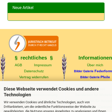
Neue Artikel
§ rechtliches §
Informationen
AGB
Impressum
Über mich
Datenschutz
Federfor
Bilder Galerie
Vertrag widerrufen
Pfeile
Bilder Galerie
Widerrufsbelehrung
Diese Webseite verwendet Cookies und andere
Echtheit v. Kundenbewertungen
Federfarben
Technologien
Produktsicherheitsverordnung
Garnfarben für Wickel
Bildquellennachweise
Lacke/Lasuren für Holzsc
Wir verwenden Cookies und ähnliche Technologien, auch von
Drittanbietern, um die ordentliche Funktionsweise der Website zu
Zahlungsbedingungen
Spinewerttabellen Carbons
gewährleisten, die Nutzung unseres Angebotes zu analysieren und Ihnen