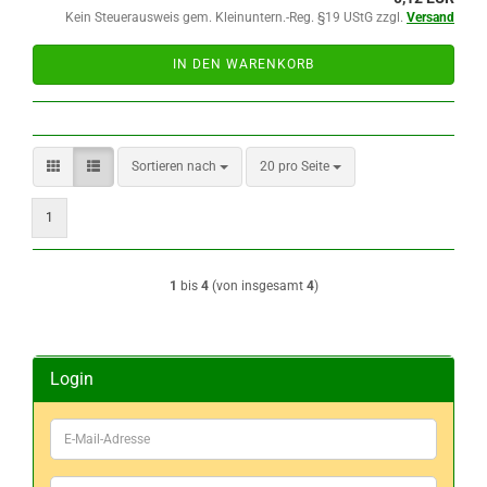
Kein Steuerausweis gem. Kleinuntern.-Reg. §19 UStG zzgl.
Versand
IN DEN WARENKORB
Sortieren nach
pro Seite
Sortieren nach
20 pro Seite
1
1
bis
4
(von insgesamt
4
)
Login
E-
Mail-
Adresse