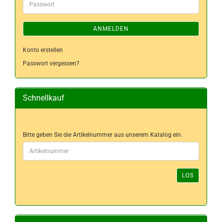
Passwort
ANMELDEN
Konto erstellen
Passwort vergessen?
Schnellkauf
BITTE
Bitte geben Sie die Artikelnummer aus unserem Katalog ein.
GEBEN
SIE
DIE
ARTIKELNUMMER
LOS
AUS
UNSEREM
KATALOG
EIN.