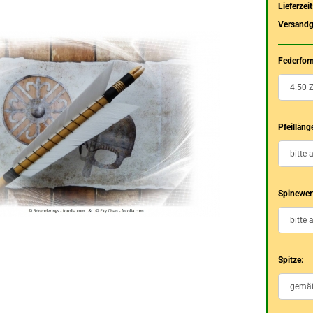
Lieferzeit
Versandg
Federfor
Pfeilläng
Spinewer
Spitze: