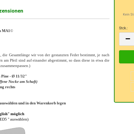
zensionen
Kein S
Stck.:
rm
MA1
©
Stck.
, die Gesamtlänge wir von der gestanzten Feder bestimmt, je nach
 am Pfeil sind auf einander abgestimmt, so dass diese in etwa die
n zusammenpassen.)
 Pine - Ø 11/32"
ffene Nocke am Schaft)
ung rechts
ch auswählen und in den Warenkorb legen
glish" möglich
OED5 " auswählen)