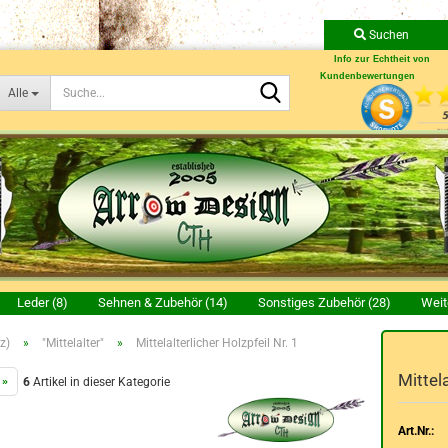
Suchen
Info zur Echtheit von
Kundenbewertungen
Suche...
Alle
Leder (8)
Sehnen & Zubehör (14)
Sonstiges Zubehör (28)
Weit
z)
»
"Mittelalter"
»
Mittelalterlicher Holzpfeil Nr. 1
Mittela
 »
6
Artikel in dieser Kategorie
Art.Nr.: