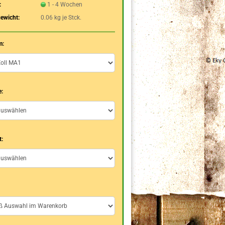
:
1 - 4 Wochen
ewicht:
0.06
kg je Stck.
m:
e:
t: