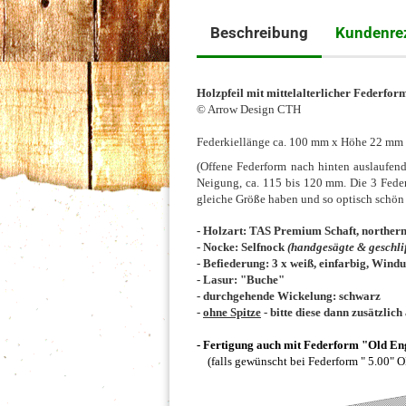
Beschreibung
Kundenre
Holzpfeil mit mittelalterlicher Federfo
© Arrow Design CTH
Federkiellänge ca. 100 mm x Höhe 22 mm
(Offene Federform nach hinten auslaufend
Neigung, ca. 115 bis 120 mm. Die 3 Federn
gleiche Größe haben und so optisch schö
- Holzart: TAS Premium Schaft, northern
- Nocke: Selfnock
(handgesägte & geschli
- Befiederung: 3 x weiß, einfarbig, Wind
- Lasur: "Buche"
- durchgehende Wickelung: schwarz
-
ohne Spitze
- bitte diese dann zusätzli
- Fertigung auch mit Federform "Old En
(falls gewünscht bei Federform " 5.00" 