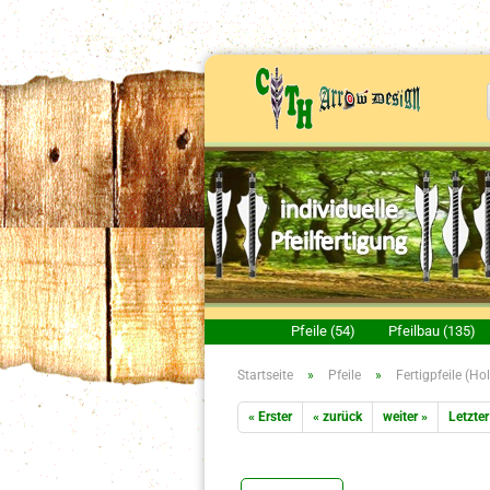
Pfeile (54)
Pfeilbau (135)
Startseite
»
Pfeile
»
Fertigpfeile (Hol
« Erster
« zurück
weiter »
Letzter