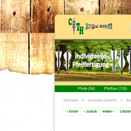
Pfeile (54)
Pfeilbau (135)
Startseite
»
sonstiges Zubehör
»
Be
« Erster
« zurück
weiter »
Letzter