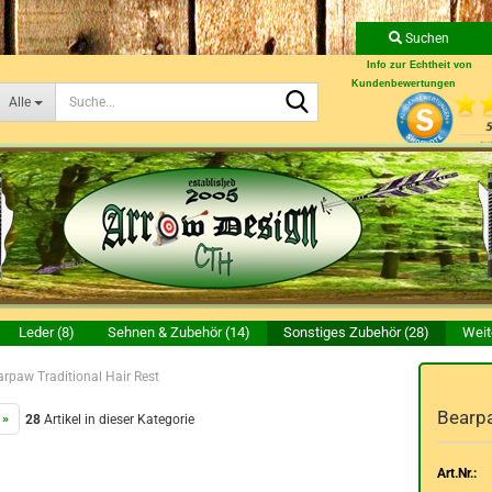
Suchen
Info zur Echtheit von
Kundenbewertungen
Suche...
Alle
Leder (8)
Sehnen & Zubehör (14)
Sonstiges Zubehör (28)
Weit
arpaw Traditional Hair Rest
Bearpa
 »
28
Artikel in dieser Kategorie
Art.Nr.: