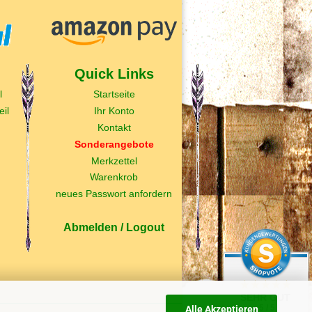
Quick Links
l
Startseite
il
Ihr Konto
Kontakt
Sonderangebote
Merkzettel
Warenkrob
neues Passwort anfordern
Abmelden / Logout
SEHR GUT
5 / 5
Alle Akzeptieren