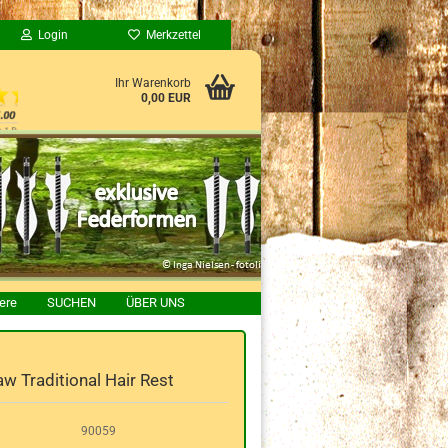
Login
Merkzettel
Ihr Warenkorb
0,00 EUR
ere
SUCHEN
ÜBER UNS
w Traditional Hair Rest
90059