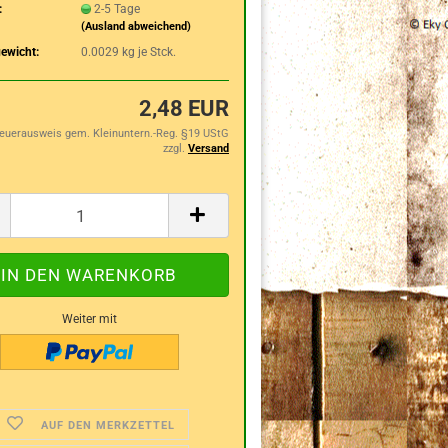
:
2-5 Tage
(Ausland abweichend)
ewicht:
0.0029
kg je Stck.
2,48 EUR
teuerausweis gem. Kleinuntern.-Reg. §19 UStG
zzgl.
Versand
Weiter mit
AUF DEN MERKZETTEL