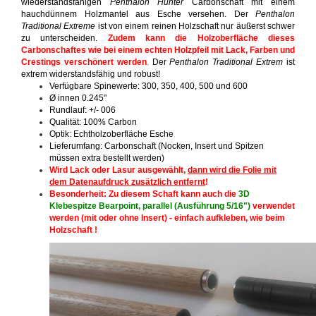
wiederstandsfähigen
Penthalon Hunter
Carbonschaft mit einem
hauchdünnem Holzmantel aus Esche versehen. Der
Penthalon
Traditional Extreme
ist von einem reinen Holzschaft nur äußerst schwer
zu unterscheiden.
Zudem kann die Holzoberfläche dieses
Carbonschaftes wie bei einem echten Holzpfeil mit Lack, Farben und
Crestings verschönert werden
.
Der
Penthalon Traditional Extrem
ist
extrem widerstandsfähig und robust!
Verfügbare Spinewerte: 300, 350, 400, 500 und 600
Ø innen 0.245"
Rundlauf: +/- 006
Qualität: 100% Carbon
Optik: Echtholzoberfläche Esche
Lieferumfang: Carbonschaft (Nocken, Insert und Spitzen
müssen extra bestellt werden)
Wird Lack oder Lasur ausgewählt,
dann wird die Folie mit
dem Datenaufdruck zusätzlich entfernt
!
Besonderheit: Zu diesem Schaft kann auch die
3D
Klebespitze Bearpoint, parallel (Ausführung 5/16")
verwendet
werden (mit oder ohne Insert) - einfach aufkleben, wie beim
Holzschaft !