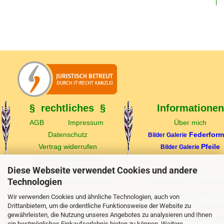
1,75 EUR
§ rechtliches §
Informationen
AGB
Impressum
Über mich
Datenschutz
Federfor
Bilder Galerie
Vertrag widerrufen
Pfeile
Bilder Galerie
Widerrufsbelehrung
Diese Webseite verwendet Cookies und andere
Echtheit v. Kundenbewertungen
Federfarben
Technologien
Produktsicherheitsverordnung
Garnfarben für Wickel
Bildquellennachweise
Lacke/Lasuren für Holzsc
Wir verwenden Cookies und ähnliche Technologien, auch von
Drittanbietern, um die ordentliche Funktionsweise der Website zu
Zahlungsbedingungen
Spinewerttabellen Carbons
gewährleisten, die Nutzung unseres Angebotes zu analysieren und Ihnen
Versandkosten
Spitzen für Holzschäft
ein bestmögliches Einkaufserlebnis bieten zu können. Weitere