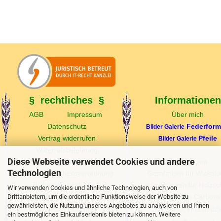
ab 9,99 EUR
§ rechtliches §
Informationen
AGB
Impressum
Über mich
Datenschutz
Federfor
Bilder Galerie
Vertrag widerrufen
Pfeile
Bilder Galerie
Widerrufsbelehrung
Diese Webseite verwendet Cookies und andere
Echtheit v. Kundenbewertungen
Federfarben
Technologien
Produktsicherheitsverordnung
Garnfarben für Wickel
Bildquellennachweise
Lacke/Lasuren für Holzsc
Wir verwenden Cookies und ähnliche Technologien, auch von
Drittanbietern, um die ordentliche Funktionsweise der Website zu
Zahlungsbedingungen
Spinewerttabellen Carbons
gewährleisten, die Nutzung unseres Angebotes zu analysieren und Ihnen
Versandkosten
Spitzen für Holzschäft
ein bestmögliches Einkaufserlebnis bieten zu können. Weitere